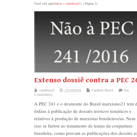
Você está aquí:
Início
»
seplabrasil
( » Página 2)
Extenso dossiê contra a PEC 2
seplabrasil
23/10/2016
Capítulo Brasil
Sin
Comentarios
A PEC 241 e o desmonte do Brasil marxismo21 tem 
ênfase à publicação de dossiês teóricos temáticos e
relativos à produção de marxistas brasileiros/as. Nem
isso se furtou ao tratamento de temas da conjuntura
brasileira, como provam as publicações dos dossiês s