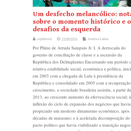
Um desfecho melancólico: not
sobre o momento histórico e o
desafios da esquerda
seplabrasil
31/08/2016
América Latina
Por Plínio de Arruda Sampaio Jr. I. A derrocada do
governo de conciliação de classe e a ascensão da
República dos Delinqüentes Encerrando um período 
relativa estabilidade social, econômica e política, inic
em 2003 com a chegada de Lula à presidência da
República e consolidado em 2005 com a recuperação
crescimento, a sociedade brasileira assistiu, a partir d
2013, ao crescente aumento da efervescência social; à
inflexão do ciclo de expansão dos negócios que havia
propiciado um modesto dinamismo econômico, após
décadas de marasmo; e à acelerada decomposição do
pacto político que havia viabilizado a transição nego