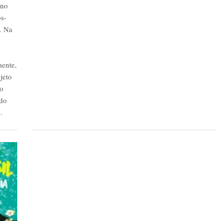
rno
ós-
6. Na
mente,
jeto
do
ido
.