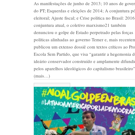
As manifestações de junho de 2013; 10 anos de gove
do PT; Esquerdas e eleições de 2014; A conjuntura p
eleitoral; Ajuste fiscal; e Crise política no Brasil: 201
conjuntura atual, o coletivo marxismo21 também
denunciou o golpe de Estado perpetrado pelas forças
políticas alinhadas ao governo Temer e, mais recente
publicou um extenso dossiê com textos críticos ao Pro
Escola Sem Partido, que visa “garantir a hegemonia 
ideário conservador construído e amplamente difund
pelos aparelhos ideológicos do capitalismo brasileiro”
(mais…)
Leer más/Ler mais