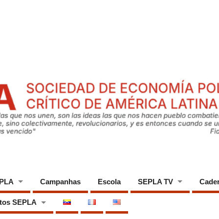
EPLA
Campanhas
Escola
SEPLA TV
Cade
tos SEPLA