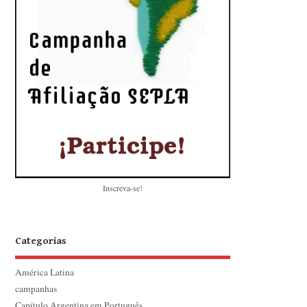
Inscreva-se!
Categorias
América Latina
campanhas
Capítulo Argentina em Português