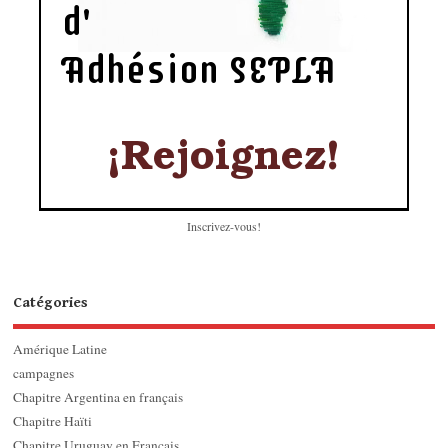
Inscrivez-vous!
Catégories
Amérique Latine
campagnes
Chapitre Argentina en français
Chapitre Haïti
Chapitre Uruguay en Français