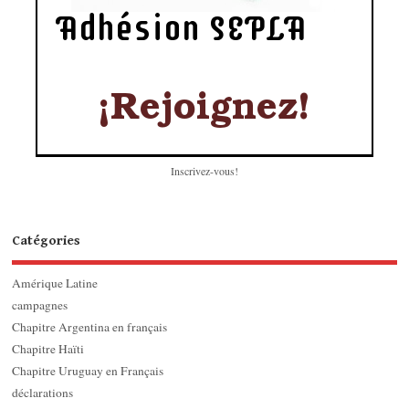
Inscrivez-vous!
Catégories
Amérique Latine
campagnes
Chapitre Argentina en français
Chapitre Haïti
Chapitre Uruguay en Français
déclarations