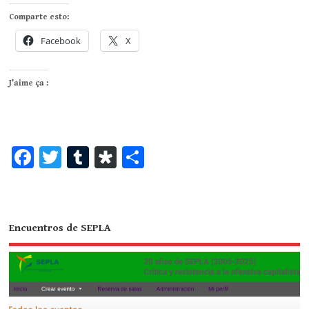
Comparte esto:
Facebook
X
J’aime ça :
Fa
T
T
Di
Pa
ce
wi
u
as
rt
bo
tte
m
po
ag
ok
r
bl
ra
er
Encuentros de SEPLA
r