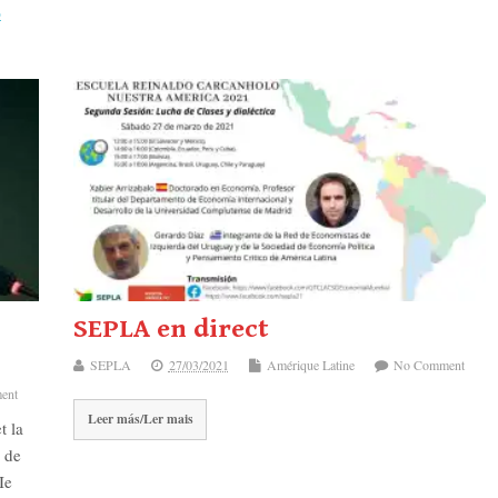
o
SEPLA en direct
SEPLA
27/03/2021
Amérique Latine
No Comment
ent
Leer más/Ler mais
t la
 de
Ie