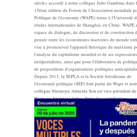
siècle» accordé à notre collègue Julio Gambina dans 
15ème édition du Forum de l'Association mondiale p
Politique de l'économie (WAPE) tenue à l'Université d
études internationales de Shanghai, en Chine. WAPE 
espace de dialogue, de discussion et de construction d
pensée entre les économistes marxistes du monde enti
vise à promouvoir l'appareil théorique du marxisme p
l'analyse du capitalisme mondial et de ses expressions
néulperialistes, ainsi que pour l'élaboration de politiq
de propositions d'organisations politiques anticapitalis
Depuis 2013, la SEPLA et la Société brésilienne de
l'économie politique (SEP) font partie du Wape et not
collègue Niemeyer Almeida Son est vice-président de
Wape en Amérique latine. Entre les contributions
conjointes, le Forum Wape à Florianópolis (Santa
Catarina, Brésil) en 2014, était un point de repère. Ce
accordé à Julio Gambina est une reconnaissance de s
intellectuel et de sa lutte et spécifiquement des
contributions apportées à l'étude du capitalisme