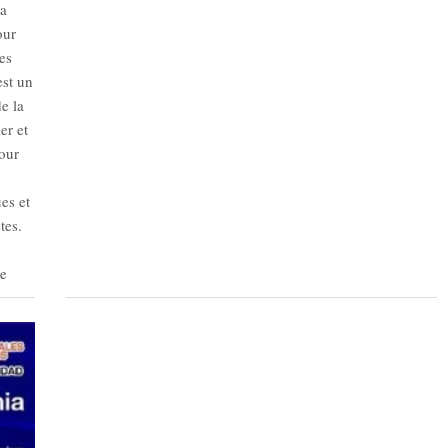
la
our
es
est un
e la
er et
our
ues et
tes.
re
 prix
on