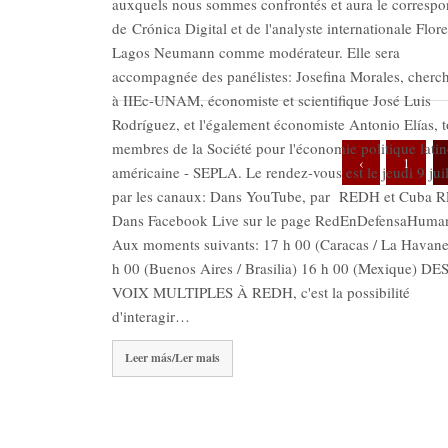
auxquels nous sommes confrontés et aura le corresp
de Crónica Digital et de l'analyste internationale Flor
Lagos Neumann comme modérateur. Elle sera
accompagnée des panélistes: Josefina Morales, cherc
à IIEc-UNAM, économiste et scientifique José Luis
Rodríguez, et l'également économiste Antonio Elías, 
membres de la Société pour l'économie politique latin
‹
1
américaine - SEPLA. Le rendez-vous est le jeudi 9 juil
par les canaux: Dans YouTube, par REDH et Cuba
Dans Facebook Live sur le page RedEnDefensaHuma
Aux moments suivants: 17 h 00 (Caracas / La Havane
h 00 (Buenos Aires / Brasilia) 16 h 00 (Mexique) DE
VOIX MULTIPLES À REDH, c'est la possibilité
d'interagir…
Leer más/Ler mais