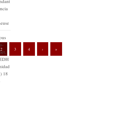
ondant
encia
heuse
tous
o-
2
3
4
›
»
let,
 REDH
nidad
) 18
S