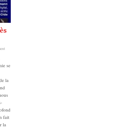
dans
iste
ès
ent
n
mie se
de la
end
nous
s-
rofond
 fait
r la