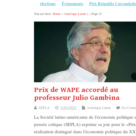
élections
Événements
Prix Reinaldo Carcanhol
You are here:
Home
»
Amérique Latine
( » Page 2)
Prix de WAPE accordé au
professeur Julio Gambina
SEPLA
31/01/2022
Amérique Latine
No Comm
La Société latino-américaine de l'économie politique e
pensée critique (SEPLA) exprime sa joie pour le «Prix
réalisation distingué dans l'économie politique du XX