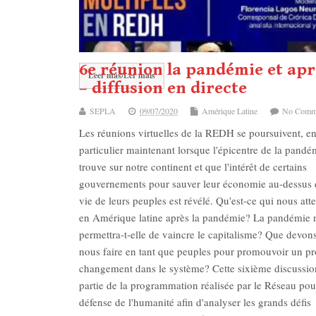
contemporain des postulats théoriques du marxisme 
le livre «Crise du capital (2007/2013). La crise capital
contemporaine et le débat…
6e réunion la pandémie et apr
Leer más/Ler mais
– diffusion en directe
SEPLA
09/07/2020
Amérique Latine
No Comm
Les réunions virtuelles de la REDH se poursuivent, e
particulier maintenant lorsque l'épicentre de la pandé
trouve sur notre continent et que l'intérêt de certains
gouvernements pour sauver leur économie au-dessus 
vie de leurs peuples est révélé. Qu'est-ce qui nous att
en Amérique latine après la pandémie? La pandémie 
permettra-t-elle de vaincre le capitalisme? Que devon
nous faire en tant que peuples pour promouvoir un p
changement dans le système? Cette sixième discussion
partie de la programmation réalisée par le Réseau pou
défense de l'humanité afin d'analyser les grands défis