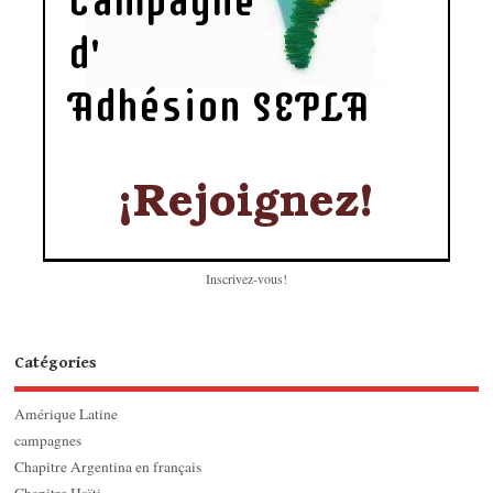
Inscrivez-vous!
Catégories
Amérique Latine
campagnes
Chapitre Argentina en français
Chapitre Haïti