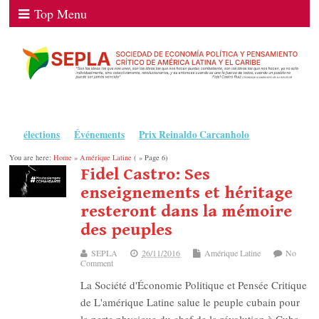
Top Menu
élections
Événements
Prix Reinaldo Carcanholo
You are here:
Home
»
Amérique Latine
( » Page 6)
Fidel Castro: Ses
enseignements et héritage
resteront dans la mémoire
des peuples
SEPLA
26/11/2016
Amérique Latine
No
Comment
La Société d'Économie Politique et Pensée Critique
de L'amérique Latine salue le peuple cubain pour