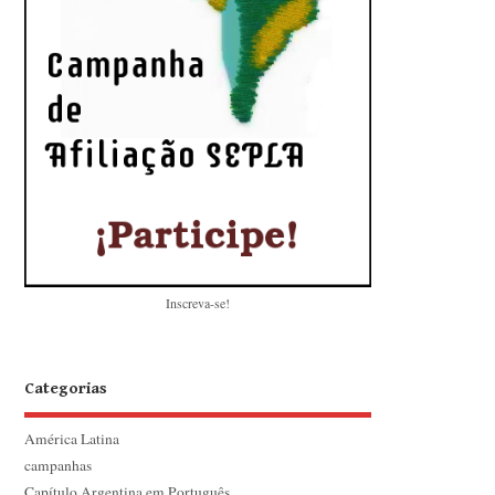
Inscreva-se!
Categorias
América Latina
campanhas
Capítulo Argentina em Português