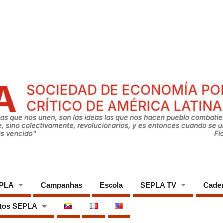
EPLA
Campanhas
Escola
SEPLA TV
Cade
tos SEPLA