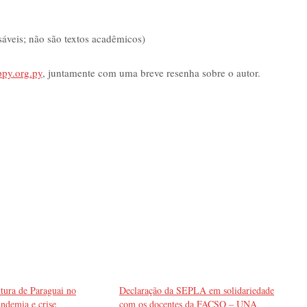
sáveis; não são textos acadêmicos)
py.org.py
, juntamente com uma breve resenha sobre o autor.
tura de Paraguai no
Declaração da SEPLA em solidariedade
andemia e crise
com os docentes da FACSO – UNA