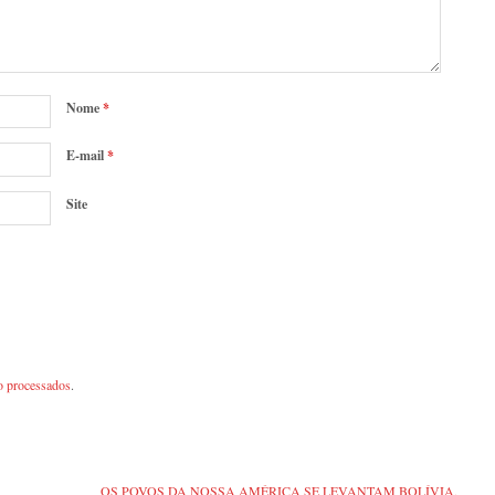
Nome
*
E-mail
*
Site
o processados
.
OS POVOS DA NOSSA AMÉRICA SE LEVANTAM BOLÍVIA,