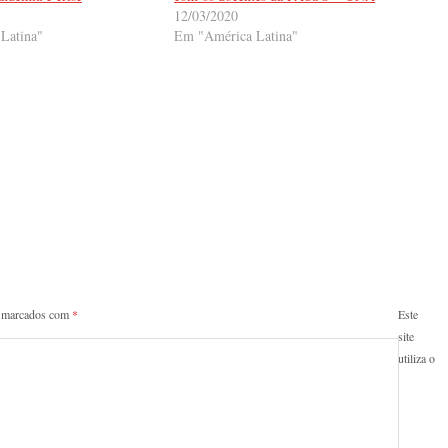
12/03/2020
Latina"
Em "América Latina"
o marcados com
*
Este
site
utiliza o