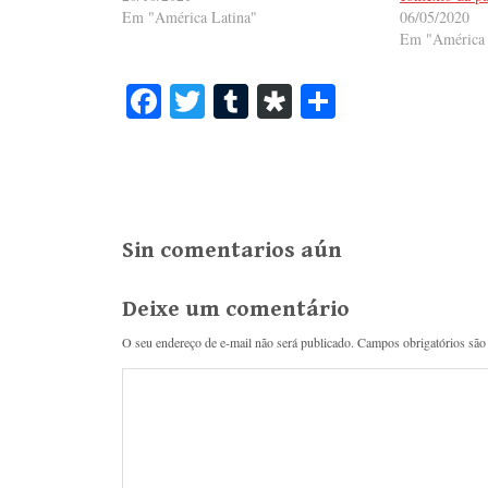
Em "América Latina"
06/05/2020
Em "América 
Fa
T
T
Di
S
ce
wi
u
as
ha
bo
tte
m
po
re
ok
r
bl
ra
r
Sin comentarios aún
Deixe um comentário
O seu endereço de e-mail não será publicado.
Campos obrigatórios sã