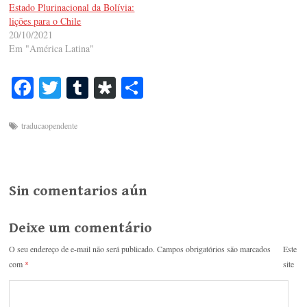
Estado Plurinacional da Bolívia:
lições para o Chile
20/10/2021
Em "América Latina"
Fa
T
T
Di
S
ce
wi
u
as
ha
bo
tte
m
po
re
traducaopendente
ok
r
bl
ra
r
Sin comentarios aún
Deixe um comentário
O seu endereço de e-mail não será publicado.
Campos obrigatórios são marcados
Este
com
*
site