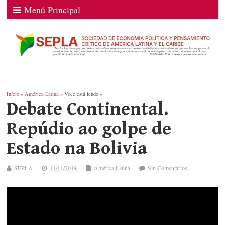
Menú Principal
Início
»
América Latina
» Você está lendo »
Debate Continental.
Repúdio ao golpe de
Estado na Bolivia
SEPLA
11/11/2019
América Latina
Sin Comentarios