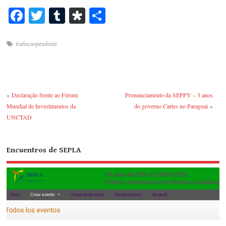
Fa
T
T
Di
S
ce
wi
u
as
ha
bo
tte
m
po
re
traducaopendente
ok
r
bl
ra
r
«
Declaração frente ao Fórum
Pronunciamento da SEPPY – 3 anos
Mundial de Investimentos da
do governo Cartes no Paraguai
»
UNCTAD
Encuentros de SEPLA