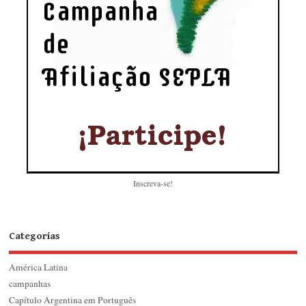
Inscreva-se!
Categorias
América Latina
campanhas
Capítulo Argentina em Português