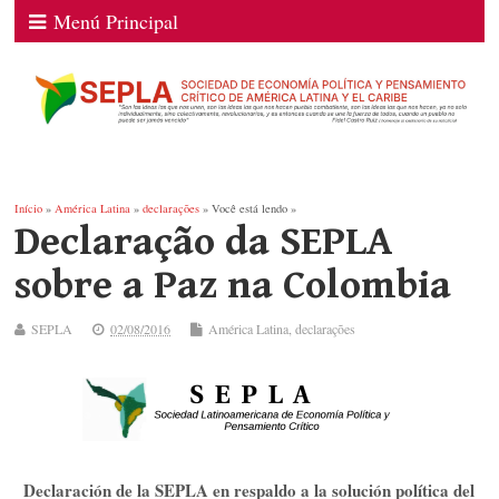
Menú Principal
Início
»
América Latina
»
declarações
» Você está lendo »
Declaração da SEPLA
sobre a Paz na Colombia
SEPLA
02/08/2016
América Latina
,
declarações
Declaración de la SEPLA en respaldo a la solución política del