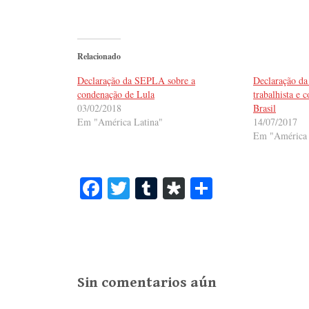
Relacionado
Declaração da SEPLA sobre a
Declaração d
condenação de Lula
trabalhista e 
03/02/2018
Brasil
Em "América Latina"
14/07/2017
Em "América 
Fa
T
T
Di
S
ce
wi
u
as
ha
bo
tte
m
po
re
ok
r
bl
ra
r
Sin comentarios aún