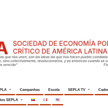
EPLA
Campanhas
Escola
SEPLA TV
Cade
tos SEPLA