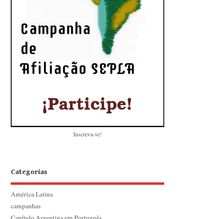
Inscreva-se!
Categorias
América Latina
campanhas
Capítulo Argentina em Português