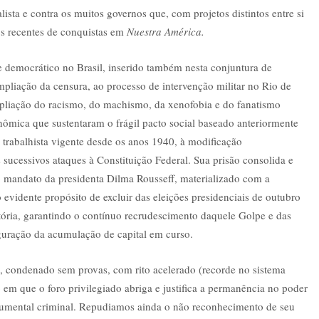
lista e contra os muitos governos que, com projetos distintos entre si
os recentes de conquistas em
Nuestra América.
e democrático no Brasil, inserido também nesta conjuntura de
pliação da censura, ao processo de intervenção militar no Rio de
 ampliação do racismo, do machismo, da xenofobia e do fanatismo
onômica que sustentaram o frágil pacto social baseado anteriormente
trabalhista vigente desde os anos 1940, à modificação
 sucessivos ataques à Constituição Federal. Sua prisão consolida e
 mandato da presidenta Dilma Rousseff, materializado com a
 evidente propósito de excluir das eleições presidenciais de outubro
tória, garantindo o contínuo recrudescimento daquele Golpe e das
guração da acumulação de capital em curso.
, condenado sem provas, com rito acelerado (recorde no sistema
so em que o foro privilegiado abriga e justifica a permanência no poder
cumental criminal. Repudiamos ainda o não reconhecimento de seu