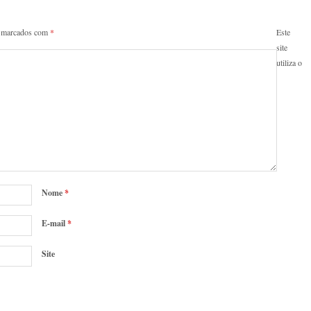
o marcados com
*
Este
site
utiliza o
Nome
*
E-mail
*
Site