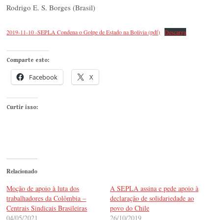
Rodrigo E. S. Borges (Brasil)
2019-11-10 -SEPLA Condena o Golpe de Estado na Bolivia (pdf)
Descarga
Comparte esto:
Facebook
X
Curtir isso:
Relacionado
Moção de apoio à luta dos
A SEPLA assina e pede apoio à
trabalhadores da Colômbia –
declaração de solidariedade ao
Centrais Sindicais Brasileiras
povo do Chile
04/05/2021
26/10/2019