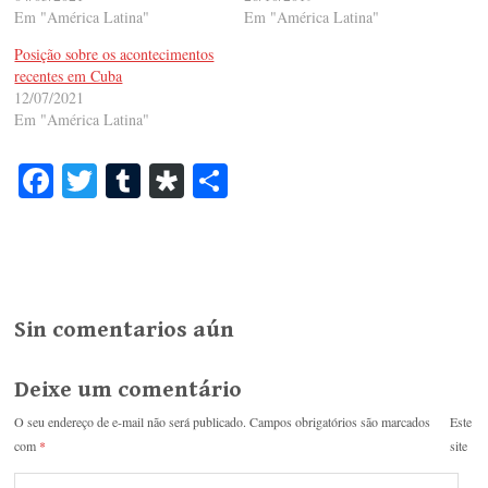
Em "América Latina"
Em "América Latina"
Posição sobre os acontecimentos
recentes em Cuba
12/07/2021
Em "América Latina"
Fa
T
T
Di
S
ce
wi
u
as
ha
bo
tte
m
po
re
ok
r
bl
ra
r
Sin comentarios aún
Deixe um comentário
O seu endereço de e-mail não será publicado.
Campos obrigatórios são marcados
Este
com
*
site