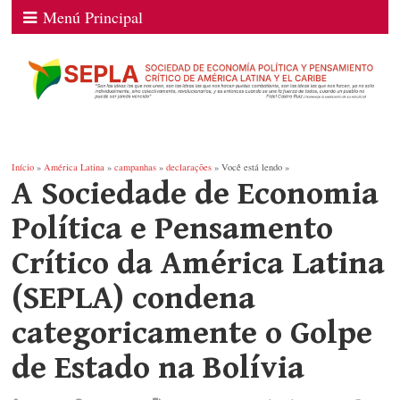
Menú Principal
Início
»
América Latina
»
campanhas
»
declarações
» Você está lendo »
A Sociedade de Economia
Política e Pensamento
Crítico da América Latina
(SEPLA) condena
categoricamente o Golpe
de Estado na Bolívia