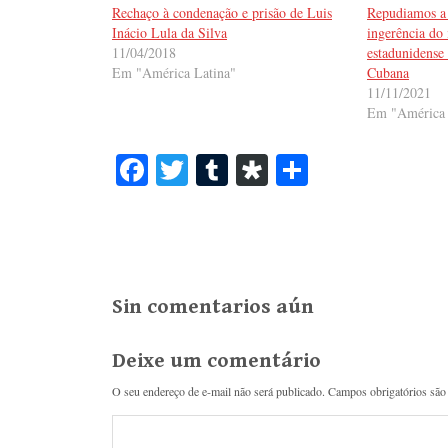
Rechaço à condenação e prisão de Luis
Repudiamos a 
Inácio Lula da Silva
ingerência do
11/04/2018
estadunidense
Em "América Latina"
Cubana
11/11/2021
Em "América 
Fa
T
T
Di
S
ce
wi
u
as
ha
bo
tte
m
po
re
ok
r
bl
ra
r
Sin comentarios aún
Deixe um comentário
O seu endereço de e-mail não será publicado.
Campos obrigatórios sã