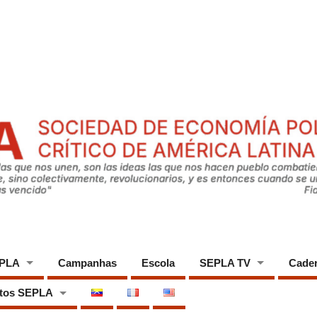
EPLA
Campanhas
Escola
SEPLA TV
Cade
tos SEPLA