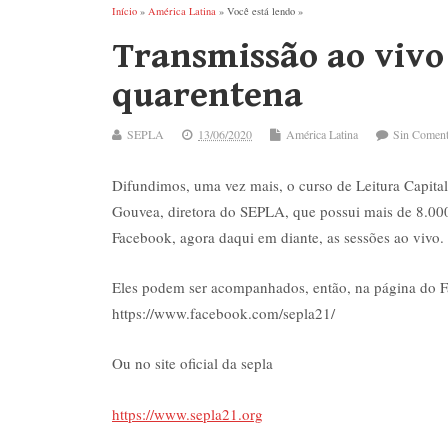
Início
»
América Latina
» Você está lendo »
Transmissão ao vivo 
quarentena
SEPLA
13/06/2020
América Latina
Sin Coment
Difundimos, uma vez mais, o curso de Leitura Capita
Gouvea, diretora do SEPLA, que possui mais de 8.000
Facebook, agora daqui em diante, as sessões ao vivo.
Eles podem ser acompanhados, então, na página do 
https://www.facebook.com/sepla21/
Ou no site oficial da sepla
https://www.sepla21.org