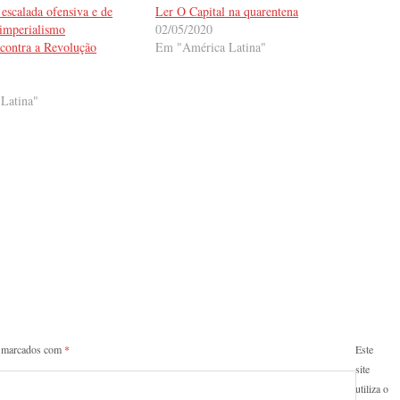
escalada ofensiva e de
Ler O Capital na quarentena
 imperialismo
02/05/2020
 contra a Revolução
Em "América Latina"
Latina"
o marcados com
*
Este
site
utiliza o