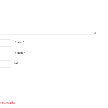
Nome
*
E-mail
*
Site
o processados
.