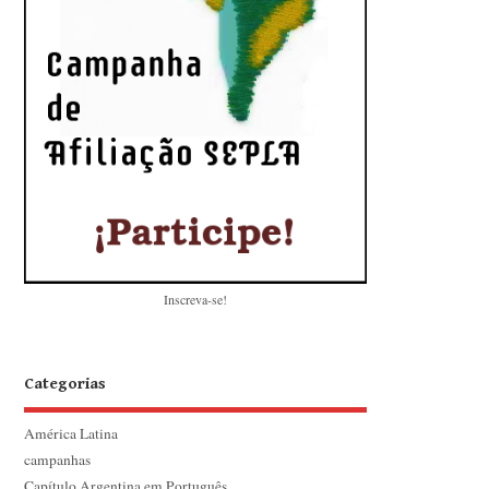
Inscreva-se!
Categorias
América Latina
campanhas
Capítulo Argentina em Português