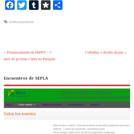
Fa
T
T
Di
S
ce
wi
u
as
ha
bo
tte
m
po
re
traducaopendente
ok
r
bl
ra
r
«
Pronunciamento da SEPPY – 3
Colômbia, o desafio da paz
»
anos do governo Cartes no Paraguai
Encuentros de SEPLA