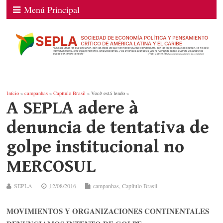
Menú Principal
Início
»
campanhas
»
Capítulo Brasil
» Você está lendo »
A SEPLA adere à
denuncia de tentativa de
golpe institucional no
MERCOSUL
SEPLA
12/08/2016
campanhas
,
Capítulo Brasil
MOVIMIENTOS Y ORGANIZACIONES CONTINENTALES