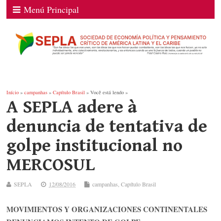
Menú Principal
Início
»
campanhas
»
Capítulo Brasil
» Você está lendo »
A SEPLA adere à
denuncia de tentativa de
golpe institucional no
MERCOSUL
SEPLA
12/08/2016
campanhas
,
Capítulo Brasil
MOVIMIENTOS Y ORGANIZACIONES CONTINENTALES