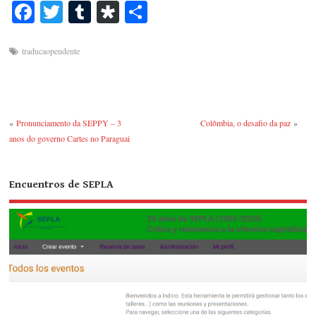
Fa
T
T
Di
S
ce
wi
u
as
ha
bo
tte
m
po
re
traducaopendente
ok
r
bl
ra
r
«
Pronunciamento da SEPPY – 3
Colômbia, o desafio da paz
»
anos do governo Cartes no Paraguai
Encuentros de SEPLA