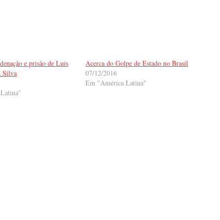
denação e prisão de Luis
Acerca do Golpe de Estado no Brasil
 Silva
07/12/2016
Em "América Latina"
Latina"