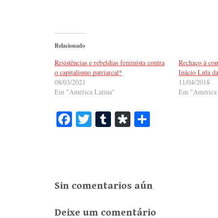
Relacionado
Resistências e rebeldias feminista contra
Rechaço à con
o capitalismo patriarcal*
Inácio Lula da
08/03/2021
11/04/2018
Em "América Latina"
Em "América 
Fa
T
T
Di
S
ce
wi
u
as
ha
bo
tte
m
po
re
ok
r
bl
ra
r
Sin comentarios aún
Deixe um comentário