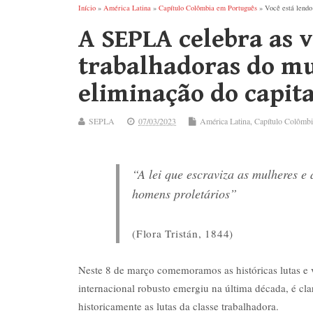
Início
»
América Latina
»
Capítulo Colômbia em Português
» Você está lendo
A SEPLA celebra as v
trabalhadoras do mu
eliminação do capita
SEPLA
07/03/2023
América Latina
,
Capítulo Colômbi
“A lei que escraviza as mulheres e
homens proletários”
(Flora Tristán, 1844)
Neste 8 de março comemoramos as históricas lutas e
internacional robusto emergiu na última década, é cl
historicamente as lutas da classe trabalhadora.