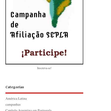
Inscreva-se!
Categorias
América Latina
campanhas
Capítulo Argentina em Português