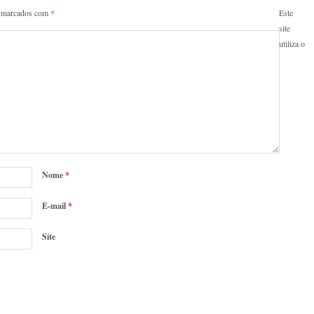
o marcados com
*
Este
site
utiliza o
Nome
*
E-mail
*
Site