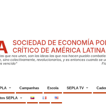
EPLA
Campanhas
Escola
SEPLA TV
Cade
tos SEPLA