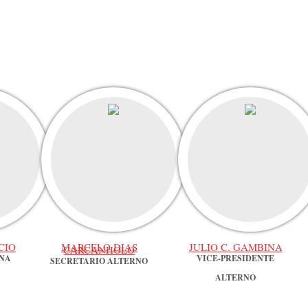
CIO
MARCELO DIAS
JULIO C. GAMBINA
CARCANHOLO
RNA
VICE-PRESIDENTE
SECRETARIO ALTERNO
ALTERNO