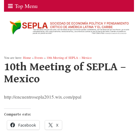
Top Menu
You are here:
Home
»
Events
»
10th Meeting of SEPLA – Mexico
10th Meeting of SEPLA –
Mexico
http://encuentrosepla2015.wix.com/ppal
Comparte esto:
Facebook
X