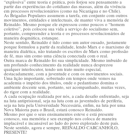
“explosiva” entre teoria e prática, pois forjou seu pensamento a
partir das experiências do cotidiano das massas, além da vivência
em processos revolucionários (como na Nicarágua e no Chile).
As Brigadas Populares assumem a tarefa, em conjunto com outros
movimentos, entidades e intelectuais, de manter viva a memória de
Reinaldo. Mesmo porque ele expressou como poucos o “homem
coletivo”, pois colocou sua vida a serviço do socialismo sem,
portanto, compreender a teoria e os processos revolucionários de
maneira dogmática, estanque.
Neste sentido, Reinaldo é tido como um autor ousado, justamente
porque formulou a partir da realidade, lendo Marx e o marxismo de
maneira dialética, não tratando os escritos de Marx como profissão
de fé, mas sim como uma ciência conectada com o real.
Outra marca de Reinaldo foi sua simplicidade. Mesmo imbuído de
um profundo conhecimento da realidade nunca desprezou
qualquer interlocutor, tendo um trato muito especial,
destacadamente, com a juventude e com os movimentos sociais.
Uma lição importante, sobretudo em tempos onde vemos na
academia o império dos títulos, onde o pedantismo domina o
ambiente docente sem, portanto, ser acompanhado, muitas vezes,
do rigor com a realidade.
A cada ocupação realizada por nós, a cada desafio enfrentado, seja
na luta antiprisional, seja na luta com as juventudes de periferia,
seja na luta pela Universidade Necessária, enfim, na luta por uma
Nova Maioria para o Brasil, estará conosco Reinaldo.
Mesmo por que o seus ensinamentos esteve e está presente
conosco, sua memória e seu exemplo nos coloca de maneira
implacável e incansável ao lado do povo explorado deste país.
Neste sentido, agora e sempre, REINALDO CARCANHOLO,
PRESENTE!