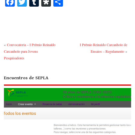
Fa
T
T
Di
S
ce
wi
u
as
ha
bo
tte
m
po
re
ok
r
bl
ra
r
«
Convocatoria – I Prêmio Reinaldo
I Prêmio Reinaldo Carcanholo de
Carcanholo para Jovens
Ensaios – Regulamento
»
Pesquisadores
Encuentros de SEPLA