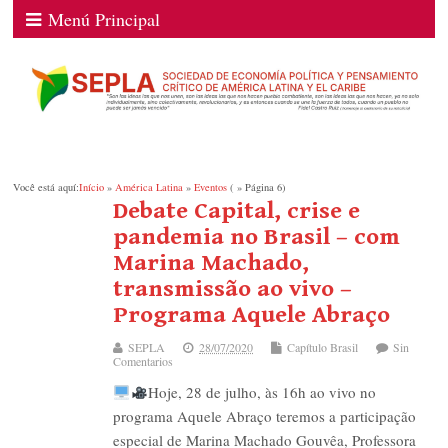
Menú Principal
Você está aquí:
Início
»
América Latina
»
Eventos
( » Página 6)
Debate Capital, crise e
pandemia no Brasil – com
Marina Machado,
transmissão ao vivo –
Programa Aquele Abraço
SEPLA
28/07/2020
Capítulo Brasil
Sin
Comentarios
Hoje, 28 de julho, às 16h ao vivo no
programa Aquele Abraço teremos a participação
especial de Marina Machado Gouvêa, Professora