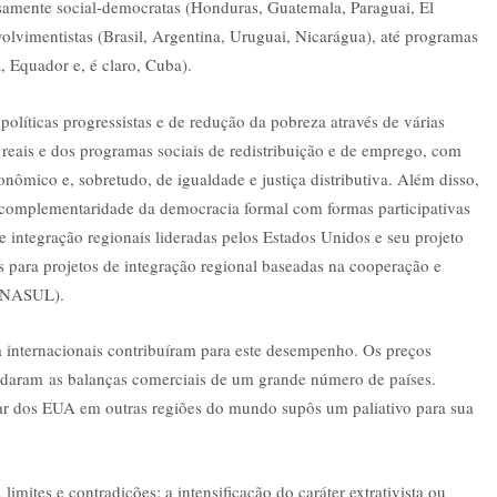
samente social-democratas (Honduras, Guatemala, Paraguai, El
olvimentistas (Brasil, Argentina, Uruguai, Nicarágua), até programas
a, Equador e, é claro, Cuba).
olíticas progressistas e de redução da pobreza através de várias
 reais e dos programas sociais de redistribuição e de emprego, com
onômico e, sobretudo, de igualdade e justiça distributiva. Além disso,
a complementaridade da democracia formal com formas participativas
e integração regionais lideradas pelos Estados Unidos e seu projeto
s para projetos de integração regional baseadas na cooperação e
 UNASUL).
a internacionais contribuíram para este desempenho. Os preços
ajudaram as balanças comerciais de um grande número de países.
itar dos EUA em outras regiões do mundo supôs um paliativo para sua
limites e contradições: a intensificação do caráter extrativista ou