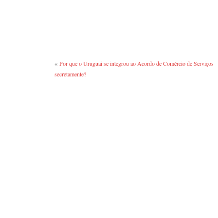
ce
wi
u
as
ha
bo
tte
m
po
re
ok
r
bl
ra
r
«
Por que o Uruguai se integrou ao Acordo de Comércio de Serviços
secretamente?