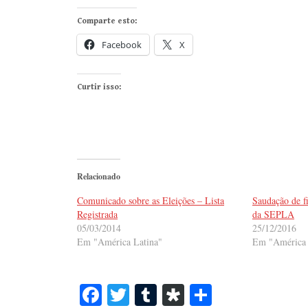
Comparte esto:
Facebook
X
Curtir isso:
Relacionado
Comunicado sobre as Eleições – Lista
Saudação de f
Registrada
da SEPLA
05/03/2014
25/12/2016
Em "América Latina"
Em "América 
Fa
T
T
Di
S