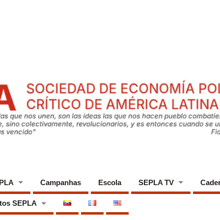
EPLA
Campanhas
Escola
SEPLA TV
Cade
tos SEPLA