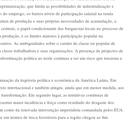
eprimarização, que limita as possibilidades de industrialização e
o do emprego, os baixos níveis de participação salarial na renda
trutura de produção e suas próprias necessidades de acumulação, a
s centrais, o papel condicionante das burguesias locais no processo de
a produção, e os limites maiores à participação popular na
 outros. As ambiguidades sobre o caráter de classe ou popular de
classe trabalhadora e suas organizações. A presença de projectos de
ubordinação política ao norte continua a ser um risco que tensiona a
inuação da trajetória política e econômica da América Latina. Em
ntexto internacional e também atingiu, ainda que em menor medida, aos
transformação. Em segundo lugar, as tentativas contínuas de
esentar maior incidência e força como resultado do desgaste dos
em como da renovada intervenção imperialista comandada pelos EUA.
 em termos de troca favoráveis para a região ​​chegou ao fim.