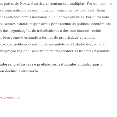
os países de Nossa América enfrentam são múltiplas. Por um lado, os
siva imperialista e a conjuntura econômica menos favorável. Além
as anti-neoliberais nacionais e / ou anti-capitalistas. Por outro lado,
s setores estatais responsáveis por executar as políticas econômicas
er das organizações de trabalhadores e dos movimentos sociais
as, bem como o estímulo a formas de propriedade coletivas.
ação das políticas econômicas no âmbito dos Estados-Nação, e foi
ntegração regional solidária para transcender as fronteras nacionais.
dores, professoras e professores, estudantes e intelectuais a
seu décimo aniversário
wix.com/ppal