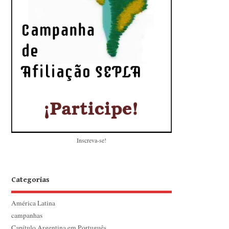
Inscreva-se!
Categorias
América Latina
campanhas
Capítulo Argentina em Português