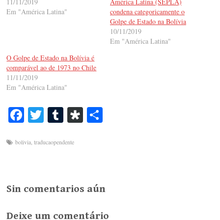
11/11/2019
América Latina (SEPLA)
Em "América Latina"
condena categoricamente o
Golpe de Estado na Bolívia
10/11/2019
Em "América Latina"
O Golpe de Estado na Bolívia é
comparável ao de 1973 no Chile
11/11/2019
Em "América Latina"
Fa
T
T
Di
S
ce
wi
u
as
ha
bo
tte
m
po
re
bolivia
,
traducaopendente
ok
r
bl
ra
r
Sin comentarios aún
Deixe um comentário