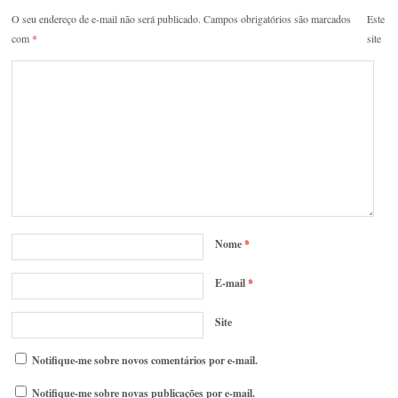
O seu endereço de e-mail não será publicado.
Campos obrigatórios são marcados
Este
com
*
site
Nome
*
E-mail
*
Site
Notifique-me sobre novos comentários por e-mail.
Notifique-me sobre novas publicações por e-mail.