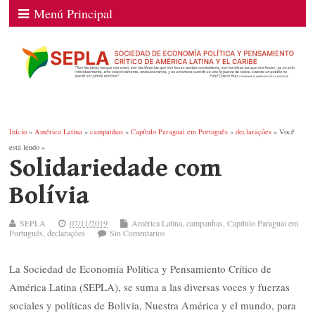
Menú Principal
Início
»
América Latina
»
campanhas
»
Capítulo Paraguai em Português
»
declarações
» Você
está lendo »
Solidariedade com
Bolívia
SEPLA
07/11/2019
América Latina
,
campanhas
,
Capítulo Paraguai em
Português
,
declarações
Sin Comentarios
La Sociedad de Economía Política y Pensamiento Crítico de
América Latina (SEPLA), se suma a las diversas voces y fuerzas
sociales y políticas de Bolivia, Nuestra América y el mundo, para