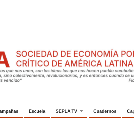
ampañas
Escuela
SEPLA TV
Cuadernos
Cap