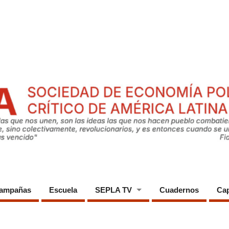
ampañas
Escuela
SEPLA TV
Cuadernos
Cap