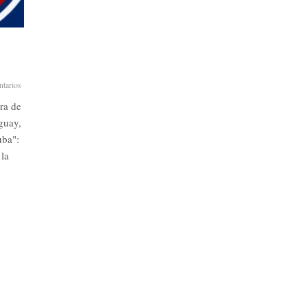
tarios
ra de
guay,
uba":
 la