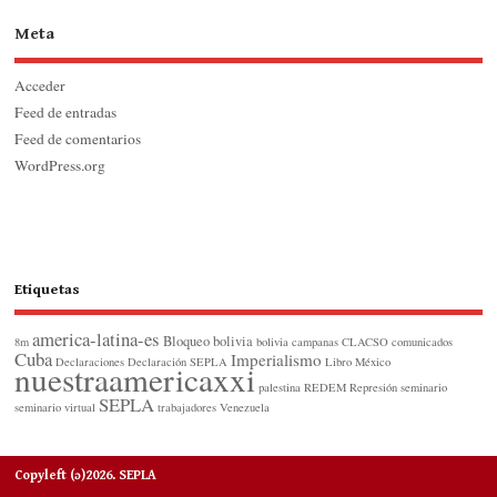
Meta
Acceder
Feed de entradas
Feed de comentarios
WordPress.org
Etiquetas
america-latina-es
Bloqueo
bolivia
8m
bolivia
campanas
CLACSO
comunicados
Cuba
Imperialismo
Declaraciones
Declaración SEPLA
Libro
México
nuestraamericaxxi
palestina
REDEM
Represión
seminario
SEPLA
seminario virtual
trabajadores
Venezuela
Copyleft (ɔ)2026. SEPLA