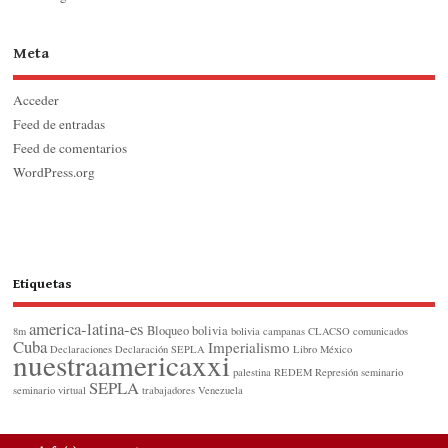
Meta
Acceder
Feed de entradas
Feed de comentarios
WordPress.org
Etiquetas
america-latina-es
Bloqueo
bolivia
8m
bolivia
campanas
CLACSO
comunicados
Cuba
Imperialismo
Declaraciones
Declaración SEPLA
Libro
México
nuestraamericaxxi
palestina
REDEM
Represión
seminario
SEPLA
seminario virtual
trabajadores
Venezuela