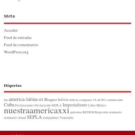
Meta
Acceder
Feed de entradas
Feed de comentarios
WordPress.org
Etiquetas
america-latina-es
Bloqueo
bolivia
8m
bolivia
campanas
CLACSO
comunicados
Cuba
Imperialismo
Declaraciones
Declaración SEPLA
Libro
México
nuestraamericaxxi
palestina
REDEM
Represión
seminario
SEPLA
seminario virtual
trabajadores
Venezuela