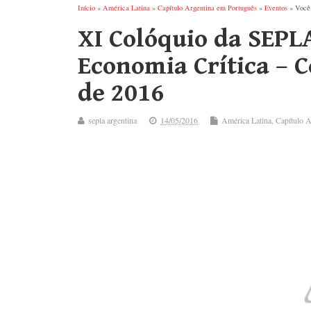
Início
»
América Latina
»
Capítulo Argentina em Português
»
Eventos
» Você 
XI Colóquio da SEPLA
Economia Crítica – C
de 2016
sepla argentina
14/05/2016
América Latina
,
Capítulo A