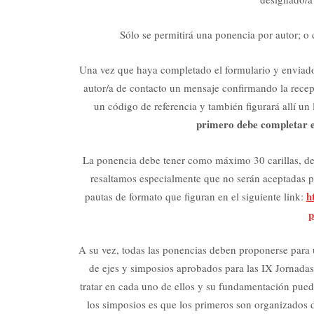
Sólo se permitirá una ponencia por autor; o 
Una vez que haya completado el formulario y enviado l
autor/a de contacto un mensaje confirmando la recepc
un código de referencia y también figurará allí u
primero debe completar e
La ponencia debe tener como máximo 30 carillas, deb
resaltamos especialmente que no serán aceptadas p
h
pautas de formato que figuran en el siguiente link:
p
A su vez, todas las ponencias deben proponerse para 
de ejes y simposios aprobados para las IX Jornadas
tratar en cada uno de ellos y su fundamentación pue
los simposios es que los primeros son organizados