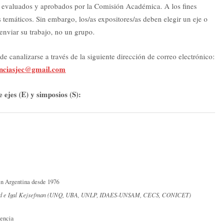
 evaluados y aprobados por la Comisión Académica. A los fines
s temáticos. Sin embargo, los/as expositores/as deben elegir un eje o
enviar su trabajo, no un grupo.
e canalizarse a través de la siguiente dirección de correo electrónico:
nciasjec@gmail.com
 ejes (E) y simposios (S):
en Argentina desde 1976
uenod e Igal Kejsefman (UNQ, UBA, UNLP, IDAES-UNSAM, CECS, CONICET)
dencia