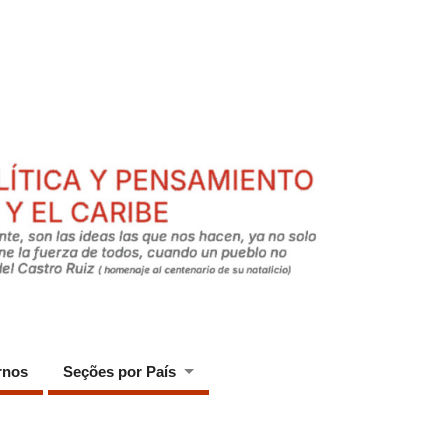
rnos
Seções por País