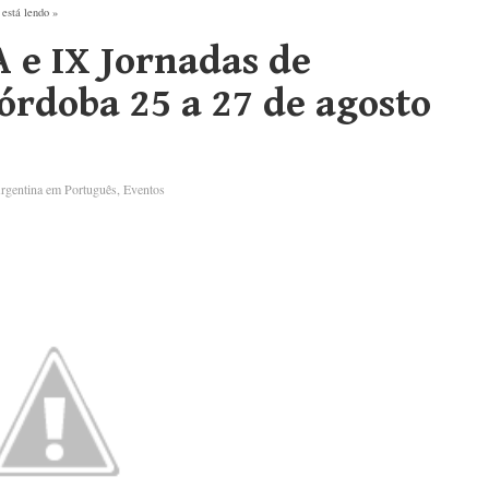
está lendo »
 e IX Jornadas de
órdoba 25 a 27 de agosto
rgentina em Português
,
Eventos