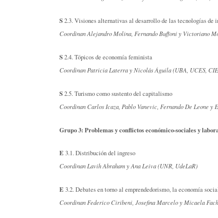
S
2.3. Visiones alternativas al desarrollo de las tecnologías d
Coordinan Alejandro Molina, Fernando Buffoni y Victoriano M
S
2.4. Tópicos de economía feminista
Coordinan Patricia Laterra y Nicolás Águila (UBA, UCES, CI
S
2.5. Turismo como sustento del capitalismo
Coordinan Carlos Icaza, Pablo Vanevic, Fernando De Leone y 
Grupo 3: Problemas y conflictos económico-sociales y labor
E
3.1. Distribución del ingreso
Coordinan Lavih Abraham y Ana Leiva (UNR, UdeLaR)
E
3.2. Debates en torno al emprendedorismo, la economía socia
Coordinan Federico Ciribeni, Josefina Marcelo y Micaela 