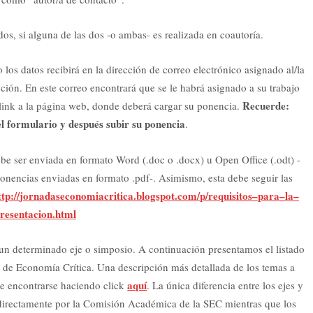
dos, si alguna de las dos -o ambas- es realizada en coautoría.
os datos recibirá en la dirección de correo electrónico asignado al/la
ión. En este correo encontrará que se le habrá asignado a su trabajo
Recuerde:
n link a la página web, donde deberá cargar su ponencia.
l formulario y después subir su ponencia
.
e ser enviada en formato Word (.doc o .docx) u Open Office (.odt) -
onencias enviadas en formato .pdf-. Asimismo, esta debe seguir las
ttp
://
jornadaseconomiacritica
.
blogspot
.
com
/
p
/
requisitos
–
para
–
la
–
resentacion
.
html
un determinado eje o simposio. A continuación presentamos el listado
 de Economía Crítica. Una descripción más detallada de los temas a
aquí
de encontrarse haciendo click
. La única diferencia entre los ejes y
 directamente por la Comisión Académica de la SEC mientras que los