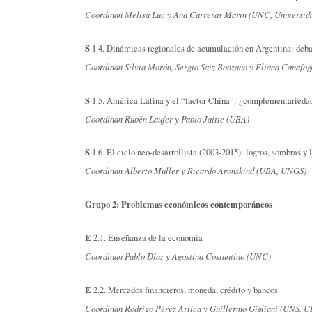
Coordinan Melisa Luc y Ana Carreras Marín (UNC, Universida
S
1.4. Dinámicas regionales de acumulación en Argentina: debat
Coordinan Silvia Morón, Sergio Saiz Bonzano y Eliana Cana
S
1.5. América Latina y el “factor China”: ¿complementariedad
Coordinan Rubén Laufer y Pablo Jaitte (UBA)
S
1.6. El ciclo neo-desarrollista (2003-2015): logros, sombras y 
Coordinan Alberto Müller y Ricardo Aronskind (UBA, UNGS)
Grupo 2: Problemas económicos contemporáneos
E
2.1. Enseñanza de la economía
Coordinan Pablo Díaz y Agostina Costantino (UNC)
E
2.2. Mercados financieros, moneda, crédito y bancos
Coordinan Rodrigo Pérez Artica y Guillermo Gigliani (UNS, 