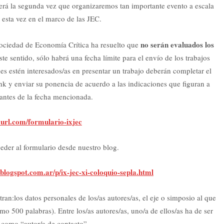
rá la segunda vez que organizaremos tan importante evento a escala
 esta vez en el marco de las JEC.
no serán evaluados los
Sociedad de Economía Crítica ha resuelto que
ste sentido, sólo habrá una fecha límite para el envío de los trabajos
es estén interesados/as en presentar un trabajo deberán completar el
link y enviar su ponencia de acuerdo a las indicaciones que figuran a
antes de la fecha mencionada.
nyurl.com/formulario-ixjec
der al formulario desde nuestro blog.
blogspot.com.ar/p/ix-jec-xi-coloquio-sepla.html
ran:los datos personales de los/as autores/as, el eje o simposio al que
 500 palabras). Entre los/as autores/as, uno/a de ellos/as ha de ser
 como “autor/a de contacto”.