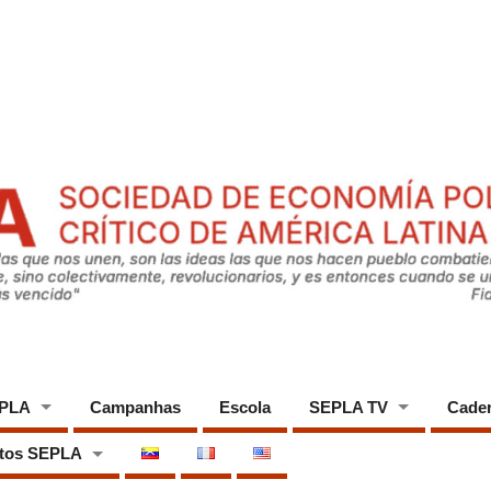
EPLA
Campanhas
Escola
SEPLA TV
Cade
tos SEPLA