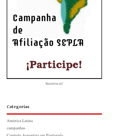
Inscreva-se!
Categorias
América Latina
campanhas
Capítulo Argentina em Português