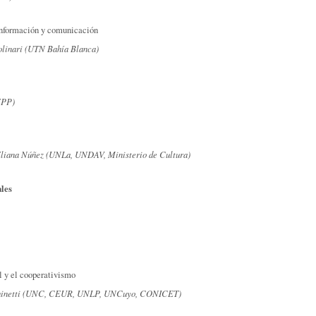
e información y comunicación
olinari (UTN Bahía Blanca)
EPP)
Eliana Núñez (UNLa, UNDAV, Ministerio de Cultura)
ales
l y el cooperativismo
Fachinetti (UNC, CEUR, UNLP, UNCuyo, CONICET)