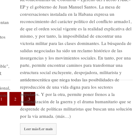
EP y el gobierno de Juan Manuel Santos. La mesa de
conversaciones instalada en la Habana expresa un
reconocimiento del carácter político del conflicto armado1,
entan
de que el orden social vigente es la realidad explicativa del
mismo, y por tanto, la imposibilidad de encontrar una
tos
victoria militar para las clases dominantes. La búsqueda de
salidas negociadas ha sido un reclamo histórico de las
insurgencias y los movimientos sociales. En tanto, por una
parte, permite encontrar caminos para transformar una
ble",
estructura social excluyente, despojadora, militarista y
R
antidemocrática que niega todas las posibilidades de
reproducción de una vida digna para los sectores
ional,
populares. Y por la otra, permite poner frenos a la
 este
1
2
3
profundización de la guerra y el drama humanitario que se
desprende de políticas militaristas que buscan una solución
por la vía armada. (más…)
Leer más/Ler mais