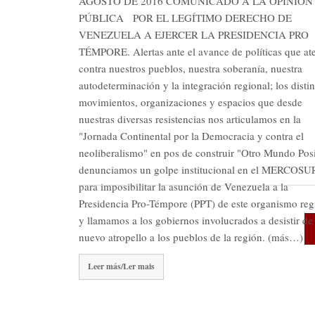
AGOSTO DE 2016 COMUNICADO A LA OPINIÓN
PÚBLICA POR EL LEGÍTIMO DERECHO DE
VENEZUELA A EJERCER LA PRESIDENCIA PRO
TÉMPORE. Alertas ante el avance de políticas que at
contra nuestros pueblos, nuestra soberanía, nuestra
autodeterminación y la integración regional; los distin
movimientos, organizaciones y espacios que desde
nuestras diversas resistencias nos articulamos en la
"Jornada Continental por la Democracia y contra el
neoliberalismo" en pos de construir "Otro Mundo Posi
denunciamos un golpe institucional en el MERCOSU
para imposibilitar la asunción de Venezuela a la
Presidencia Pro-Témpore (PPT) de este organismo reg
y llamamos a los gobiernos involucrados a desistir de
nuevo atropello a los pueblos de la región. (más…)
Leer más/Ler mais