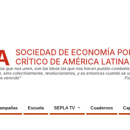
ampañas
Escuela
SEPLA TV
Cuadernos
Cap