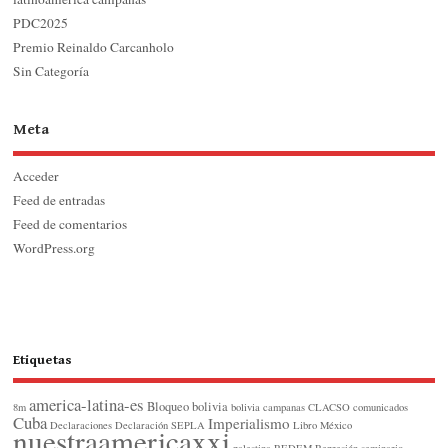
PDC2025
Premio Reinaldo Carcanholo
Sin Categoría
Meta
Acceder
Feed de entradas
Feed de comentarios
WordPress.org
Etiquetas
america-latina-es
Bloqueo
bolivia
8m
bolivia
campanas
CLACSO
comunicados
Cuba
Imperialismo
Declaraciones
Declaración SEPLA
Libro
México
nuestraamericaxxi