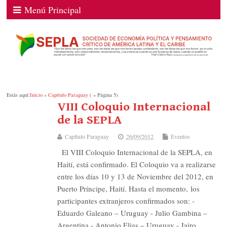
Menú Principal
Estás aquí:
Inicio
»
Capítulo Paraguay
( » Página 5)
VIII Coloquio Internacional
de la SEPLA
Capítulo Paraguay
26/09/2012
Eventos
El VIII Coloquio Internacional de la SEPLA, en
Haití, está confirmado. El Coloquio va a realizarse
entre los días 10 y 13 de Noviembre del 2012, en
Puerto Príncipe, Haití. Hasta el momento, los
participantes extranjeros confirmados son: -
Eduardo Galeano – Uruguay - Julio Gambina –
Argentina - Antonio Elias – Uruguay - Jairo