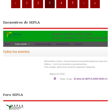
‹
1
2
3
4
5
›
»
Encuentros de SEPLA
Foro SEPLA