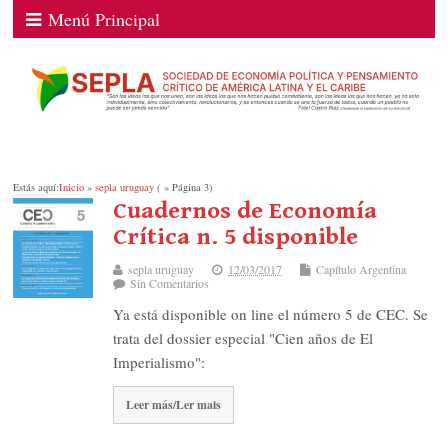
Menú Principal
Estás aquí:
Inicio
»
sepla uruguay
( » Página 3)
Cuadernos de Economía
Crítica n. 5 disponible
sepla uruguay
12/03/2017
Capítulo Argentina
Sin Comentarios
Ya está disponible on line el número 5 de CEC. Se
trata del dossier especial "Cien años de El
Imperialismo":
Leer más/Ler mais