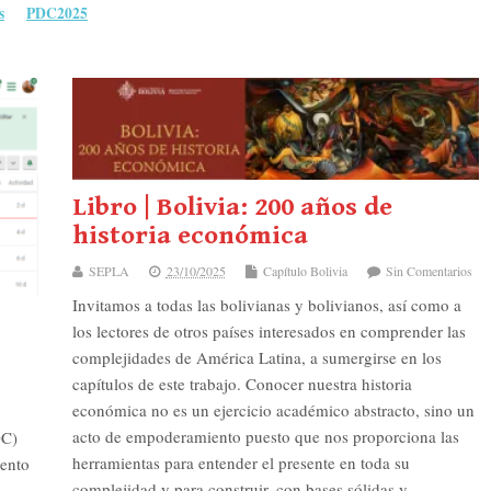
s
PDC2025
Libro | Bolivia: 200 años de
historia económica
SEPLA
23/10/2025
Capítulo Bolivia
Sin Comentarios
Invitamos a todas las bolivianas y bolivianos, así como a
los lectores de otros países interesados en comprender las
complejidades de América Latina, a sumergirse en los
capítulos de este trabajo. Conocer nuestra historia
económica no es un ejercicio académico abstracto, sino un
acto de empoderamiento puesto que nos proporciona las
DC)
herramientas para entender el presente en toda su
iento
complejidad y para construir, con bases sólidas y