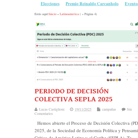
Elecciones
Premio Reinaldo Carcanholo
Evento
Estás aquí:
Inicio
»
Latinoamerica
( » Página 4)
PERIODO DE DECISIÓN
COLECTIVA SEPLA 2025
Lucas Castiglioni
19/11/2025
campañas
Sin
Comentarios
Hemos abierto el Proceso de Decisión Colectiva (P
2025, de la Sociedad de Economía Política y Pensam
Crítico de América Latina y el Caribe (SEPLA). Te