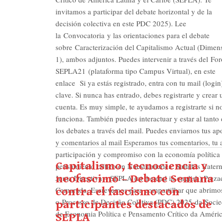
invitamos a participar del debate horizontal y de la
decisión colectiva en este PDC 2025). Lee
la Convocatoria y las orientaciones para el debate
sobre Caracterización del Capitalismo Actual (Dimen
1), ambos adjuntos. Puedes intervenir a través del For
SEPLA21 (plataforma tipo Campus Virtual), en este
enlace Si ya estás registrado, entra con tu mail (login
clave. Si nunca has entrado, debes registrarte y crear 
cuenta. Es muy simple, te ayudamos a registrarte si no
funciona. También puedes interactuar y estar al tanto
los debates a través del mail. Puedes enviarnos tus ap
y comentarios al mail Esperamos tus comentarios, tu 
participación y compromiso con la economía política 
Capitalismo, tecnociencia y
pensamiento crítico en Nuestramerica. Saludos fratern
neofascimo – Debate Semana
Junta Directiva – SEPLA (at the end in english) Preza
Camarada, Escrevemos para compartilhar que abrimo
contra el fascismo con
o Processo de Decisão Coletiva (PDC) 2025 da Soci
participantes destacados de
de Economia Política e Pensamento Crítico da Améri
SEPLA