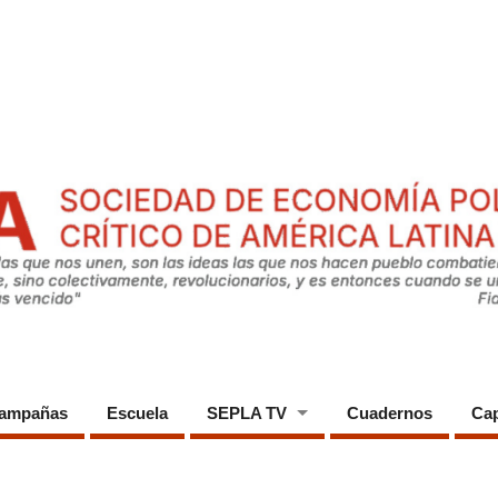
ampañas
Escuela
SEPLA TV
Cuadernos
Cap