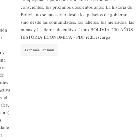
conscientes, los próximos doscientos años. La historia de
Bolivia no se ha escrito desde los palacios de gobierno,
sino desde las comunidades, los talleres, los mercados, las
minas y las tierras de cultivo. Libro BOLIVIA-200 AÑOS
sión
HISTORIA ECONOMICA - PDF redDescarga
o
Leer más/Ler mais
) y
una
 te
 de
ortes
activa
y el
ales,
do(a)
s
edade
ca