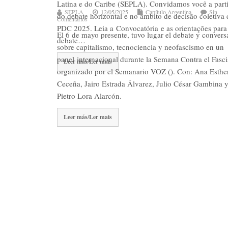
Latina e do Caribe (SEPLA). Convidamos você a parti
SEPLA
12/05/2025
Capítulo Argentina
Sin
do debate horizontal e no âmbito de decisão coletiva 
Comentarios
PDC 2025. Leia a Convocatória e as orientações para
El 6 de mayo presente, tuvo lugar el debate y convers
debate…
sobre capitalismo, tecnociencia y neofascismo en un
panel internacional durante la Semana Contra el Fasc
Leer más/Ler mais
organizado por el Semanario VOZ (). Con: Ana Esthe
Ceceña, Jairo Estrada Álvarez, Julio César Gambina 
Pietro Lora Alarcón.
Leer más/Ler mais