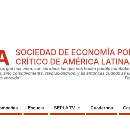
ampañas
Escuela
SEPLA TV
Cuadernos
Cap