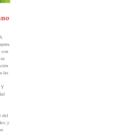
ano
A
sputa
d con
 su
ación
a las
. Y
del
e del
les; y
po