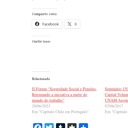
Comparte esto:
Facebook
X
Curtir isso:
Relacionado
II Fórum “Seguridade Social e Pensões:
Seminário 150
Retomando a iniciativa a partir do
Capital Volum
mundo do trabalho”
UNAM Agosto
20/06/2023
07/06/2017
Em "Capítulo Chile em Português"
Em "Capítulo
Fa
T
T
Di
S