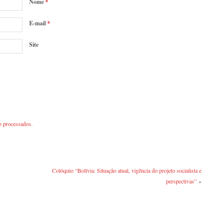
Nome
*
E-mail
*
Site
o processados
.
Colóquio “Bolívia: Situação atual, vigência do projeto socialista e
perspectivas”
»