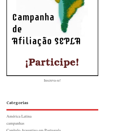
Inscreva-se!
Categorias
América Latina
campanhas
Capítulo Argentina em Português