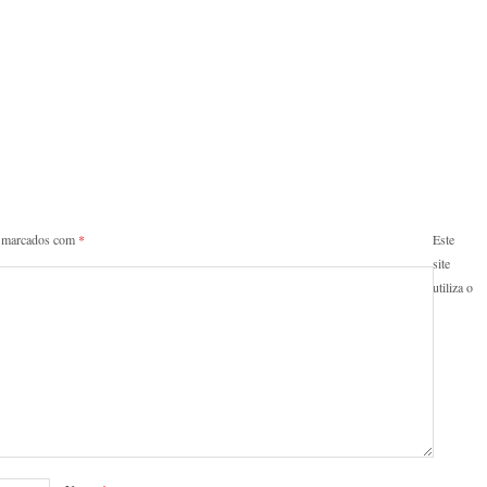
o marcados com
*
Este
site
utiliza o