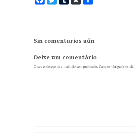
ce
wi
u
as
ha
bo
tte
m
po
re
ok
r
bl
ra
r
Sin comentarios aún
Deixe um comentário
O seu endereço de e-mail não será publicado.
Campos obrigatórios sã