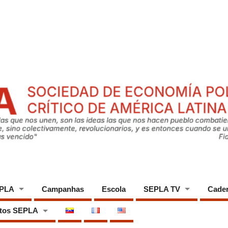
EPLA
Campanhas
Escola
SEPLA TV
Cade
tos SEPLA