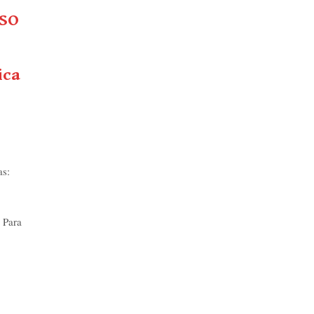
CSO
ica
as:
 Para