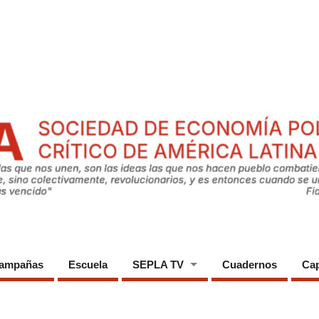
ampañas
Escuela
SEPLA TV
Cuadernos
Cap