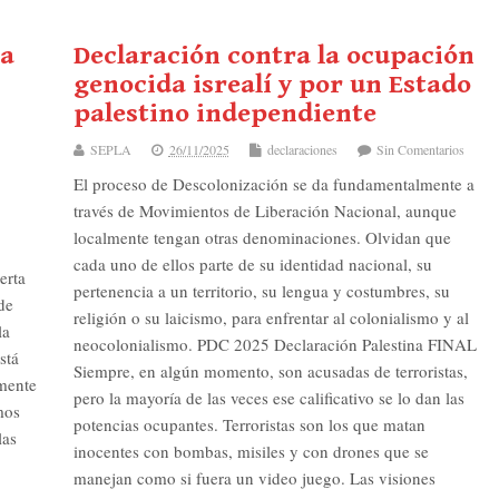
da
Declaración contra la ocupación
genocida isrealí y por un Estado
palestino independiente
SEPLA
26/11/2025
declaraciones
Sin Comentarios
El proceso de Descolonización se da fundamentalmente a
través de Movimientos de Liberación Nacional, aunque
localmente tengan otras denominaciones. Olvidan que
cada uno de ellos parte de su identidad nacional, su
erta
pertenencia a un territorio, su lengua y costumbres, su
de
religión o su laicismo, para enfrentar al colonialismo y al
la
neocolonialismo. PDC 2025 Declaración Palestina FINAL
stá
Siempre, en algún momento, son acusadas de terroristas,
lmente
pero la mayoría de las veces ese calificativo se lo dan las
mos
potencias ocupantes. Terroristas son los que matan
las
inocentes con bombas, misiles y con drones que se
manejan como si fuera un video juego. Las visiones