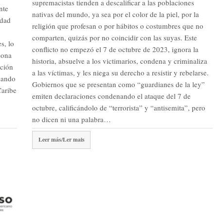
supremacistas tienden a descalificar a las poblaciones
nte
nativas del mundo, ya sea por el color de la piel, por la
idad
religión que profesan o por hábitos o costumbres que no
comparten, quizás por no coincidir con las suyas. Este
s, lo
conflicto no empezó el 7 de octubre de 2023, ignora la
zona
historia, absuelve a los victimarios, condena y criminaliza
ación
a las víctimas, y les niega su derecho a resistir y rebelarse.
mando
Gobiernos que se presentan como “guardianes de la ley”
Caribe
emiten declaraciones condenando el ataque del 7 de
octubre, calificándolo de “terrorista” y “antisemita”, pero
no dicen ni una palabra…
Leer más/Ler mais