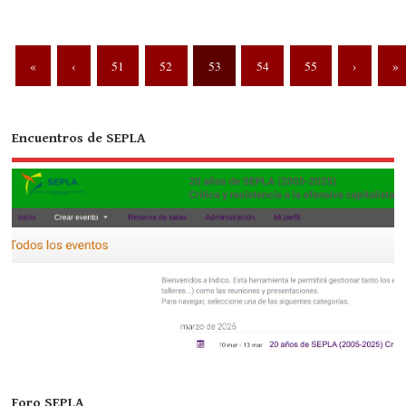
«
‹
51
52
53
54
55
›
»
Encuentros de SEPLA
Foro SEPLA