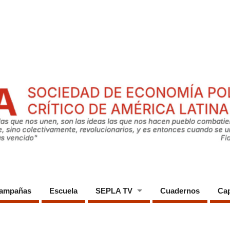
ampañas
Escuela
SEPLA TV
Cuadernos
Cap