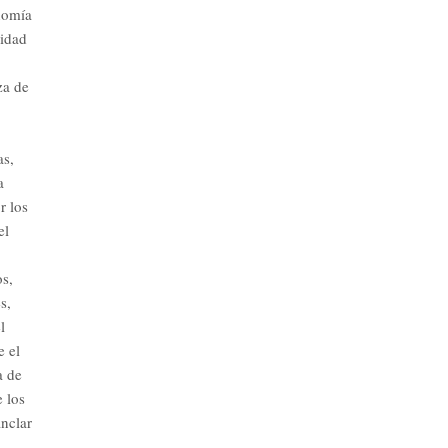
onomía
lidad
za de
as,
a
r los
el
os,
s,
l
e el
a de
e los
nclar