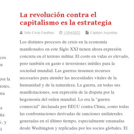
La revolución contra el
capitalismo es la estrategia
Julio César Gambina
13/04/2022
Capítulo Argentina
Los distintos procesos de crisis en la economía
manifestados en este Siglo XXI tienen ahora expresión
concreta en el terreno militar. El costo en vidas es elevado,
icos
pero también en gasto e inversiones inútiles para la
en
sociedad mundial. Las guerras insumen recursos
necesarios para atender las necesidades vitales de la
por la
humanidad y de la naturaleza. La guerra, en todas sus
rotes,
manifestaciones, son expresión de la disputa por la
rra
hegemonía del orden mundial. Lo era la “guerra
comercial” declarada por EEUU contra China, como todas
la
las confrontaciones derivadas de sanciones unilaterales
eña
generadas en el último tiempo, especialmente emanadas
%, y
desde Washington y replicadas por los socios globales. El
l