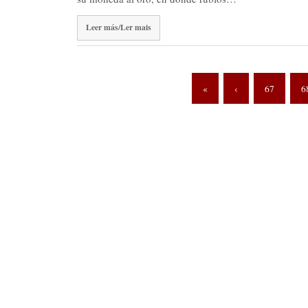
Leer más/Ler mais
«
‹
67
6