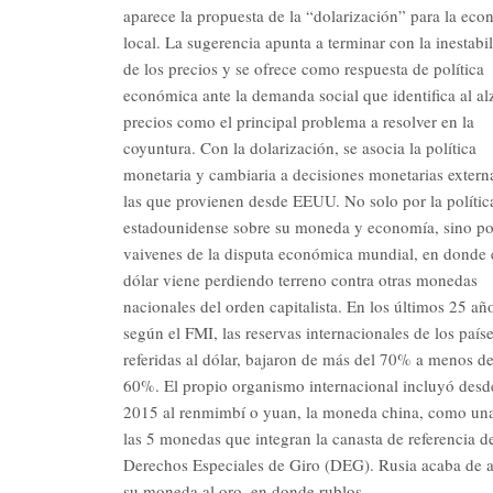
aparece la propuesta de la “dolarización” para la ec
local. La sugerencia apunta a terminar con la inestabi
de los precios y se ofrece como respuesta de política
económica ante la demanda social que identifica al al
precios como el principal problema a resolver en la
coyuntura. Con la dolarización, se asocia la política
monetaria y cambiaria a decisiones monetarias extern
las que provienen desde EEUU. No solo por la polític
estadounidense sobre su moneda y economía, sino po
vaivenes de la disputa económica mundial, en donde 
dólar viene perdiendo terreno contra otras monedas
nacionales del orden capitalista. En los últimos 25 añ
según el FMI, las reservas internacionales de los paíse
referidas al dólar, bajaron de más del 70% a menos de
60%. El propio organismo internacional incluyó desd
2015 al renmimbí o yuan, la moneda china, como un
las 5 monedas que integran la canasta de referencia d
Derechos Especiales de Giro (DEG). Rusia acaba de a
su moneda al oro, en donde rublos…