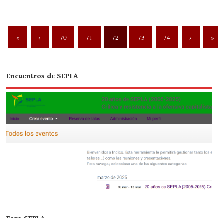
«
‹
70
71
72
73
74
›
»
Encuentros de SEPLA