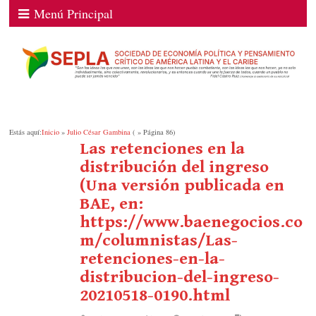
Menú Principal
Estás aquí:
Inicio
»
Julio César Gambina
( » Página 86)
Las retenciones en la
distribución del ingreso
(Una versión publicada en
BAE, en:
https://www.baenegocios.co
m/columnistas/Las-
retenciones-en-la-
distribucion-del-ingreso-
20210518-0190.html