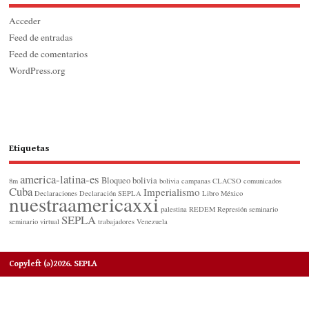
Acceder
Feed de entradas
Feed de comentarios
WordPress.org
Etiquetas
america-latina-es
Bloqueo
bolivia
8m
bolivia
campanas
CLACSO
comunicados
Cuba
Imperialismo
Declaraciones
Declaración SEPLA
Libro
México
nuestraamericaxxi
palestina
REDEM
Represión
seminario
SEPLA
seminario virtual
trabajadores
Venezuela
Copyleft (ɔ)2026. SEPLA