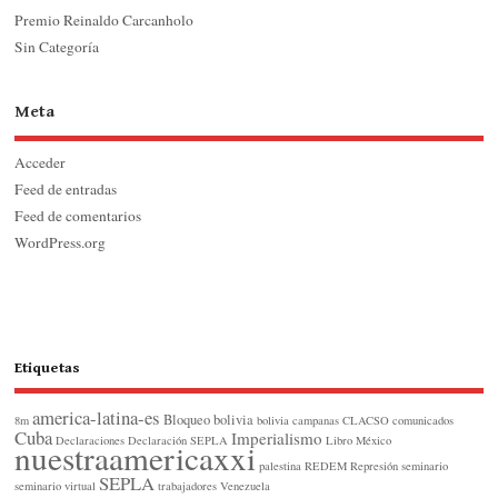
Premio Reinaldo Carcanholo
Sin Categoría
Meta
Acceder
Feed de entradas
Feed de comentarios
WordPress.org
Etiquetas
america-latina-es
Bloqueo
bolivia
8m
bolivia
campanas
CLACSO
comunicados
Cuba
Imperialismo
Declaraciones
Declaración SEPLA
Libro
México
nuestraamericaxxi
palestina
REDEM
Represión
seminario
SEPLA
seminario virtual
trabajadores
Venezuela