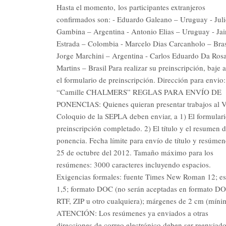
Hasta el momento, los participantes extranjeros
confirmados son: - Eduardo Galeano – Uruguay - Jul
Gambina – Argentina - Antonio Elias – Uruguay - Jai
Estrada – Colombia - Marcelo Dias Carcanholo – Bras
Jorge Marchini – Argentina - Carlos Eduardo Da Ros
Martins – Brasil Para realizar su preinscripción, baje 
el formulario de preinscripción. Dirección para envio:
“Camille CHALMERS” REGLAS PARA ENVÍO DE
PONENCIAS: Quienes quieran presentar trabajos al V
Coloquio de la SEPLA deben enviar, a 1) El formular
preinscripción completado. 2) El título y el resumen d
ponencia. Fecha límite para envío de título y resúmen
25 de octubre del 2012. Tamaño máximo para los
resúmenes: 3000 caracteres incluyendo espacios.
Exigencias formales: fuente Times New Roman 12; e
1,5; formato DOC (no serán aceptadas en formato D
RTF, ZIP u otro cualquiera); márgenes de 2 cm (míni
ATENCIÓN: Los resúmenes ya enviados a otras
direcciones de correo electrónico deben ser reenviad