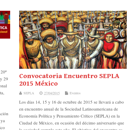
 20º
Convocatoria Encuentro SEPLA
 y 29
2015 México
onal
ta,
SEPLA
27/04/2015
Eventos
Los días 14, 15 y 16 de octubre de 2015 se llevará a cabo
en encuentro anual de la Sociedad Latinoamericana de
ación
Economía Política y Pensamiento Crítico (SEPLA) en la
 ya
Ciudad de México, en ocasión del décimo aniversario que
ico
la sociedad cumple este año. El objetivo del encuentro es