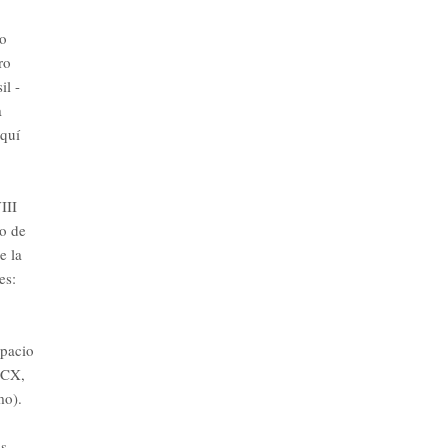
io
ro
il -
a
aquí
III
io de
e la
es:
spacio
OCX,
mo).
os