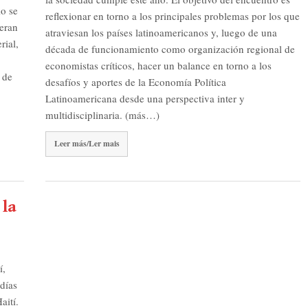
io se
reflexionar en torno a los principales problemas por los que
ieran
atraviesan los países latinoamericanos y, luego de una
rial,
década de funcionamiento como organización regional de
economistas críticos, hacer un balance en torno a los
 de
desafíos y aportes de la Economía Política
Latinoamericana desde una perspectiva inter y
multidisciplinaria. (más…)
Leer más/Ler mais
 la
í,
 días
aití.