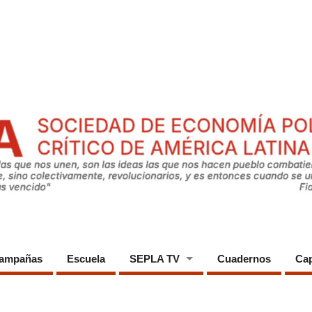
ampañas
Escuela
SEPLA TV
Cuadernos
Cap