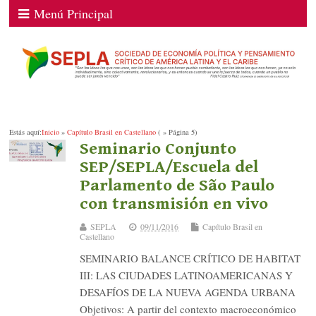
Menú Principal
Estás aquí:
Inicio
»
Capítulo Brasil en Castellano
( » Página 5)
Seminario Conjunto
SEP/SEPLA/Escuela del
Parlamento de São Paulo
con transmisión en vivo
SEPLA
09/11/2016
Capítulo Brasil en
Castellano
SEMINARIO BALANCE CRÍTICO DE HABITAT
III: LAS CIUDADES LATINOAMERICANAS Y
DESAFÍOS DE LA NUEVA AGENDA URBANA
Objetivos: A partir del contexto macroeconómico