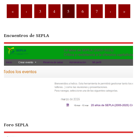
«
‹
3
4
5
6
7
›
»
Encuentros de SEPLA
Foro SEPLA