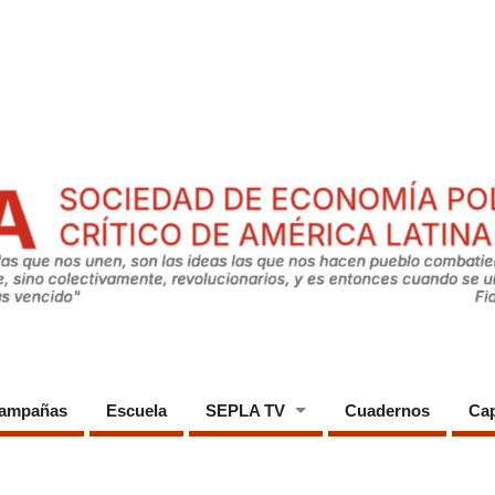
ampañas
Escuela
SEPLA TV
Cuadernos
Cap