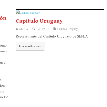
ión
Capítulo Uruguay
SEPLA
19/04/2013
Capítulo Uruguay
Representante del Capítulo Uruguayo de SEPLA
 Cómo
Leer más/Ler mais
ómica
en el
r,
ión
nte
ano De