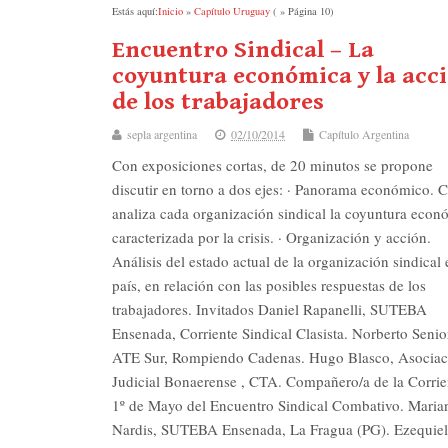
Estás aquí:
Inicio
»
Capítulo Uruguay
( » Página 10)
Encuentro Sindical – La
coyuntura económica y la acc
de los trabajadores
sepla argentina
02/10/2014
Capítulo Argentina
Con exposiciones cortas, de 20 minutos se propone
discutir en torno a dos ejes: · Panorama económico.
analiza cada organización sindical la coyuntura econ
caracterizada por la crisis. · Organización y acción.
Análisis del estado actual de la organización sindical 
país, en relación con las posibles respuestas de los
trabajadores. Invitados Daniel Rapanelli, SUTEBA
Ensenada, Corriente Sindical Clasista. Norberto Senio
ATE Sur, Rompiendo Cadenas. Hugo Blasco, Asociac
Judicial Bonaerense , CTA. Compañero/a de la Corrie
1º de Mayo del Encuentro Sindical Combativo. Mari
Nardis, SUTEBA Ensenada, La Fragua (PG). Ezequiel