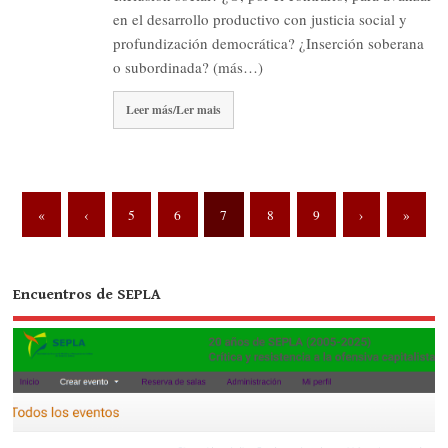
en el desarrollo productivo con justicia social y
profundización democrática? ¿Inserción soberana
o subordinada? (más…)
Leer más/Ler mais
«
‹
5
6
7
8
9
›
»
Encuentros de SEPLA