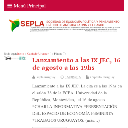
Menú Principal
Estás aquí:
Inicio
»
Capítulo Uruguay
( » Página 7)
Lanzamiento a las IX JEC, 16
de agosto a las 19hs
sepla uruguay
16/08/2016
Capítulo Uruguay
Lanzamiento a las IX JEC. La cita es a las 19hs en
el salón 38 de la FCEA, Universidad de la
República, Montevideo, el 16 de agosto
*CHARLA INFORMATIVA *PRESENTACIÓN
DEL ESPACIO DE ECONOMÍA FEMINISTA
*TRABAJOS URUGUAYOS: (más…)