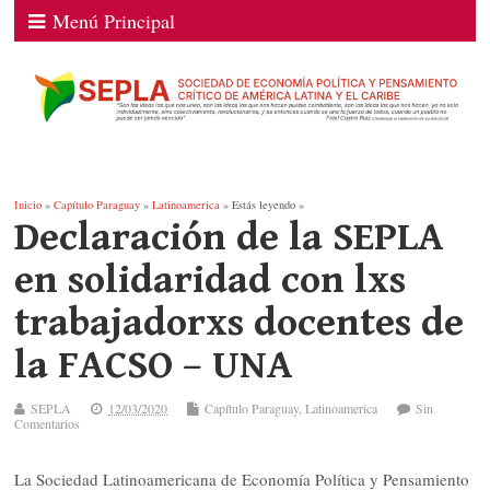
Menú Principal
Inicio
»
Capítulo Paraguay
»
Latinoamerica
» Estás leyendo »
Declaración de la SEPLA
en solidaridad con lxs
trabajadorxs docentes de
la FACSO – UNA
SEPLA
12/03/2020
Capítulo Paraguay
,
Latinoamerica
Sin
Comentarios
La Sociedad Latinoamericana de Economía Política y Pensamiento