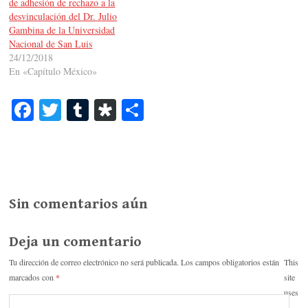
de adhesión de rechazo a la
desvinculación del Dr. Julio
Gambina de la Universidad
Nacional de San Luis
24/12/2018
En «Capítulo México»
Fa
T
T
Di
C
ce
wi
u
as
o
bo
tte
m
po
m
ok
r
bl
ra
pa
r
rti
Sin comentarios aún
r
Deja un comentario
Tu dirección de correo electrónico no será publicada.
Los campos obligatorios están
This
marcados con
*
site
uses