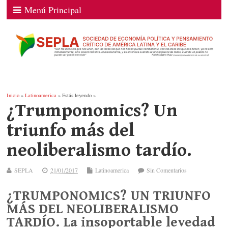
Menú Principal
Inicio
»
Latinoamerica
» Estás leyendo »
¿Trumponomics? Un
triunfo más del
neoliberalismo tardío.
SEPLA
21/01/2017
Latinoamerica
Sin Comentarios
¿TRUMPONOMICS? UN TRIUNFO
MÁS DEL NEOLIBERALISMO
TARDÍO. La insoportable levedad