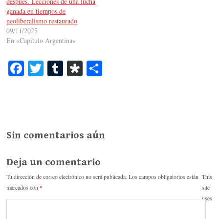
después. Lecciones de una lucha
ganada en tiempos de
neoliberalismo restaurado
09/11/2025
En «Capítulo Argentina»
Fa
T
T
Di
C
ce
wi
u
as
o
bo
tte
m
po
m
ok
r
bl
ra
pa
r
rti
Sin comentarios aún
r
Deja un comentario
Tu dirección de correo electrónico no será publicada.
Los campos obligatorios están
This
marcados con
*
site
uses