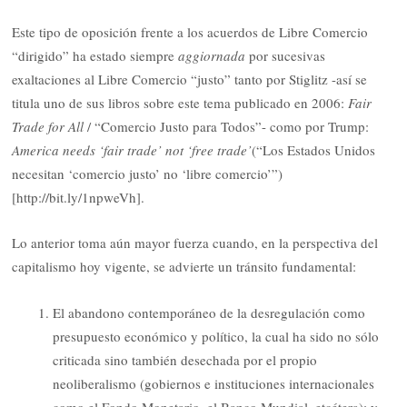
Este tipo de oposición frente a los acuerdos de Libre Comercio
“dirigido” ha estado siempre
aggiornada
por sucesivas
exaltaciones al Libre Comercio “justo” tanto por Stiglitz -así se
titula uno de sus libros sobre este tema publicado en 2006:
Fair
Trade for All
/ “Comercio Justo para Todos”- como por Trump:
America needs ‘fair trade’ not ‘free trade’
(“Los Estados Unidos
necesitan ‘comercio justo’ no ‘libre comercio’”)
[http://bit.ly/1npweVh].
Lo anterior toma aún mayor fuerza cuando, en la perspectiva del
capitalismo hoy vigente, se advierte un tránsito fundamental:
El abandono contemporáneo de la desregulación como
presupuesto económico y político, la cual ha sido no sólo
criticada sino también desechada por el propio
neoliberalismo (gobiernos e instituciones internacionales
como el Fondo Monetario, el Banco Mundial, etcétera); y,