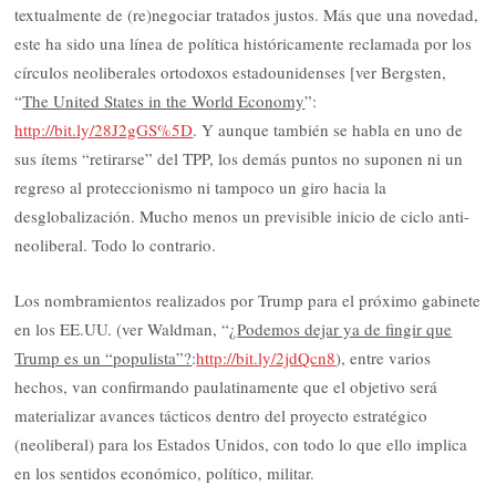
textualmente de (re)negociar tratados justos. Más que una novedad,
este ha sido una línea de política históricamente reclamada por los
círculos neoliberales ortodoxos estadounidenses [ver Bergsten,
“
The United States in the World Economy
”:
http://bit.ly/28J2gGS%5D
. Y aunque también se habla en uno de
sus ítems “retirarse” del TPP, los demás puntos no suponen ni un
regreso al proteccionismo ni tampoco un giro hacia la
desglobalización. Mucho menos un previsible inicio de ciclo anti-
neoliberal. Todo lo contrario.
Los nombramientos realizados por Trump para el próximo gabinete
en los EE.UU. (ver Waldman, “¿
Podemos dejar ya de fingir que
Trump es un “populista”?
:
http://bit.ly/2jdQcn8
), entre varios
hechos, van confirmando paulatinamente que el objetivo será
materializar avances tácticos dentro del proyecto estratégico
(neoliberal) para los Estados Unidos, con todo lo que ello implica
en los sentidos económico, político, militar.