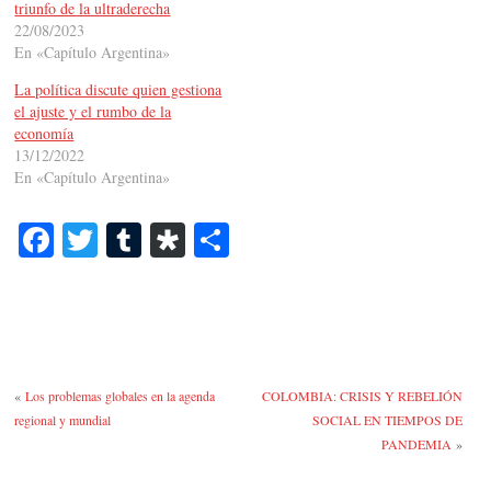
triunfo de la ultraderecha
22/08/2023
En «Capítulo Argentina»
La política discute quien gestiona
el ajuste y el rumbo de la
economía
13/12/2022
En «Capítulo Argentina»
Fa
T
T
Di
C
ce
wi
u
as
o
bo
tte
m
po
m
ok
r
bl
ra
pa
r
rti
«
Los problemas globales en la agenda
COLOMBIA: CRISIS Y REBELIÓN
r
regional y mundial
SOCIAL EN TIEMPOS DE
PANDEMIA
»