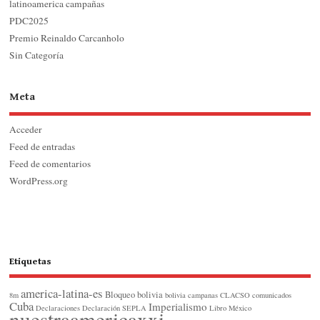
latinoamerica campañas
PDC2025
Premio Reinaldo Carcanholo
Sin Categoría
Meta
Acceder
Feed de entradas
Feed de comentarios
WordPress.org
Etiquetas
america-latina-es
Bloqueo
bolivia
8m
bolivia
campanas
CLACSO
comunicados
Cuba
Imperialismo
Declaraciones
Declaración SEPLA
Libro
México
nuestraamericaxxi