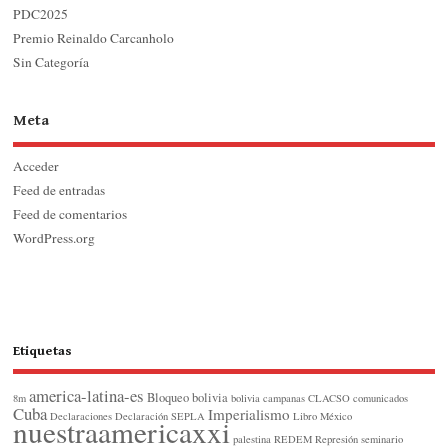
PDC2025
Premio Reinaldo Carcanholo
Sin Categoría
Meta
Acceder
Feed de entradas
Feed de comentarios
WordPress.org
Etiquetas
america-latina-es
Bloqueo
bolivia
8m
bolivia
campanas
CLACSO
comunicados
Cuba
Imperialismo
Declaraciones
Declaración SEPLA
Libro
México
nuestraamericaxxi
palestina
REDEM
Represión
seminario