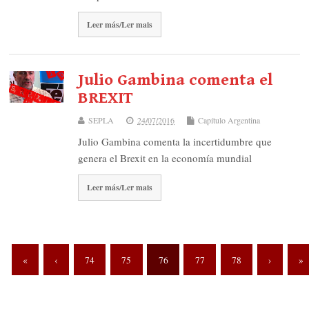
Leer más/Ler mais
Julio Gambina comenta el
BREXIT
SEPLA
24/07/2016
Capítulo Argentina
Julio Gambina comenta la incertidumbre que
genera el Brexit en la economía mundial
Leer más/Ler mais
«
‹
74
75
76
77
78
›
»