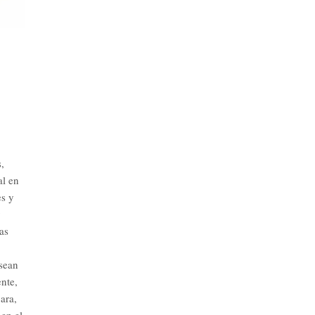
,
al en
es y
y
as
 sean
nte,
ara,
 en el