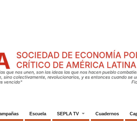
ampañas
Escuela
SEPLA TV
Cuadernos
Cap