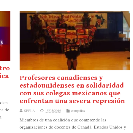
tro
ica
Profesores canadienses y
estadounidenses en solidaridad
con sus colegas mexicanos que
enfrentan una severa represión
ista
ca de
SEPLA
15/05/2016
campañas
a
Miembros de una coalición que comprende las
organizaciones de docentes de Canadá, Estados Unidos y