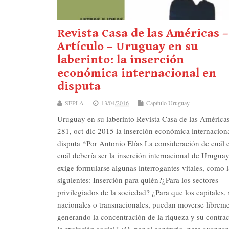
Revista Casa de las Américas –
Artículo – Uruguay en su
laberinto: la inserción
económica internacional en
disputa
SEPLA
13/04/2016
Capítulo Uruguay
Uruguay en su laberinto Revista Casa de las Américas
281, oct-dic 2015 la inserción económica internacion
disputa *Por Antonio Elías La consideración de cuál 
cuál debería ser la inserción internacional de Urugua
exige formularse algunas interrogantes vitales, como l
siguientes: Inserción para quién?¿Para los sectores
privilegiados de la sociedad? ¿Para que los capitales,
nacionales o transnacionales, puedan moverse libreme
generando la concentración de la riqueza y su con­trac
la exclusión social? ¿O, por el contrario, para avanzar