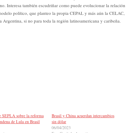
no. Interesa también escudriñar como puede evolucionar la relación
e modelo político, que planteo la propia CEPAL y más aún la CELAC,
a Argentina, si no para toda la región latinoamericana y caribeña.
e SEPLA sobre la reforma
Brasil y China acuerdan intercambios
ondena de Lula en Brasil
sin dólar
06/04/2023