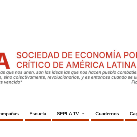
ampañas
Escuela
SEPLA TV
Cuadernos
Cap