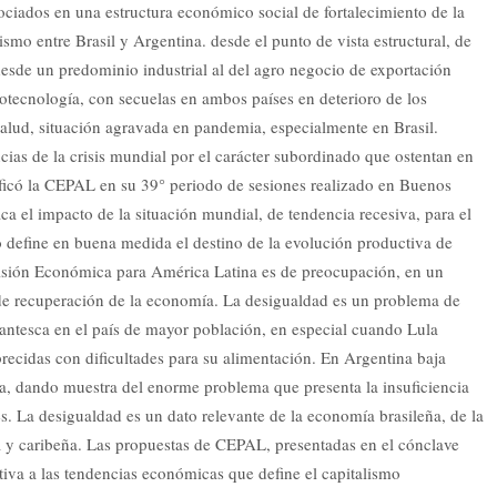
ociados en una estructura económico social de fortalecimiento de la
ismo entre Brasil y Argentina. desde el punto de vista estructural, de
desde un predominio industrial al del agro negocio de exportación
iotecnología, con secuelas en ambos países en deterioro de los
salud, situación agravada en pandemia, especialmente en Brasil.
as de la crisis mundial por el carácter subordinado que ostentan en
ficó la CEPAL en su 39° periodo de sesiones realizado en Buenos
aca el impacto de la situación mundial, de tendencia recesiva, para el
o define en buena medida el destino de la evolución productiva de
misión Económica para América Latina es de preocupación, en un
 de recuperación de la economía. La desigualdad es un problema de
gantesca en el país de mayor población, en especial cuando Lula
recidas con dificultades para su alimentación. En Argentina baja
ia, dando muestra del enorme problema que presenta la insuficiencia
. La desigualdad es un dato relevante de la economía brasileña, de la
 y caribeña. Las propuestas de CEPAL, presentadas en el cónclave
iva a las tendencias económicas que define el capitalismo