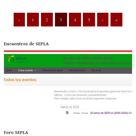
‹
1
2
3
4
5
›
»
Encuentros de SEPLA
Foro SEPLA